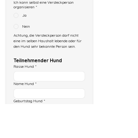
Ich kann selbst eine Versteckperson
organisieren
*
Ja
Nein
Achtung, die Versteckperson darf nicht 
eine im selben Haushalt lebende oder für 
den Hund sehr bekannte Person sein.
Teilnehmender Hund
Rasse Hund
*
Name Hund
*
Geburtstag Hund
*
Weiteren Hund hinzufügen
Warum möchtest du ein Einzeltraining
buchen?
*