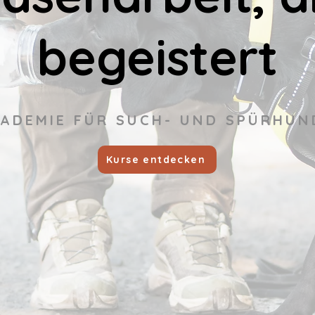
begeistert
KADEMIE FÜR SUCH- UND SPÜRHUN
Kurse entdecken