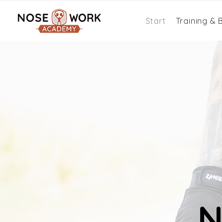
Start
Training &
N